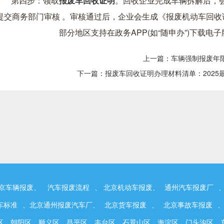
第四步：领取
报废车回收证明
。回收企业完成车辆拆解后，
提交商务部门审核 。审核通过后，企业会生成《报废机动车回
部分地区支持在政务APP(如“随申办”)下载电
上一篇：
车辆强制报废年
下一篇：
报废车回收证明办理材料清单：2025
北京车辆报废、
汽车报废流程
、 北京机动车报废、
通州汽车报废厂
车标准
、北京通州报废汽车厂、
北京货车报废
、
北京事故车报废
区，朝阳区，顺义区，昌平区，丰台区，石景山区，海淀区，门头沟区，