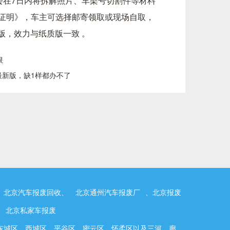
会在7日内将拆解照片、车架号切割件等材料
收证明》，车主可选择邮寄领取或现场自取，
子版，效力与纸质版一致 。
限
最新版，缺1样都办不了
、 北京汽车报废回收、
北京通州汽车报废厂
、北京报废
、
北京私家车报废
东城区，西城区，平谷区，密云区，怀柔区以及三河、廊